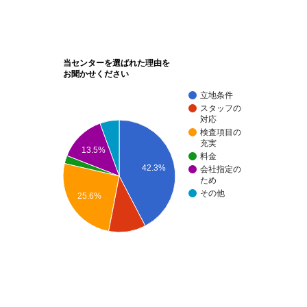
当センターを選ばれた理由を
お聞かせください
立地条件
スタッフの
対応
検査項目の
充実
13.5%
料金
42.3%
会社指定の
ため
その他
25.6%