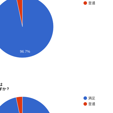
普通
96.7%
は
すか？
満足
普通