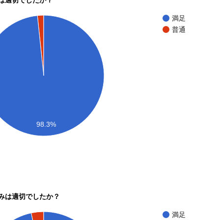
満足
普通
98.3%
みは適切でしたか？
満足