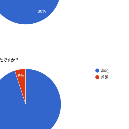
80%
たですか？
満足
5%
普通