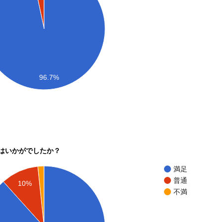
96.7%
はいかがでしたか？
満足
普通
10%
不満